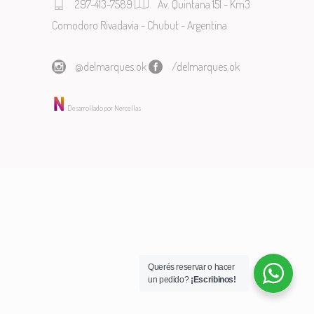
297-413-7589
Av. Quintana 151 - Km3
Comodoro Rivadavia - Chubut - Argentina
@delmarques.ok
/delmarques.ok
Desarrollado por Nercellas
Querés reservar o hacer
un pedido?
¡Escribinos!