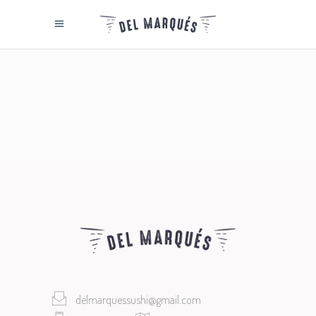
delmarquessushi@gmail.com