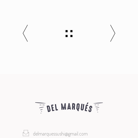
delmarquessushi@gmail.com