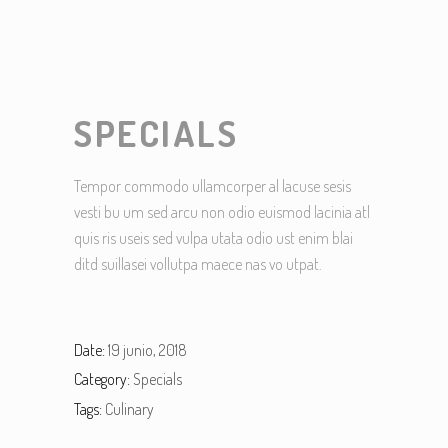
SPECIALS
Tempor commodo ullamcorper al lacuse sesis
vesti bu um sed arcu non odio euismod lacinia atl
quis ris useis sed vulpa utata odio ust enim blai
ditd suillasei vollutpa maece nas vo utpat.
Date:
19 junio, 2018
Category:
Specials
Tags:
Culinary