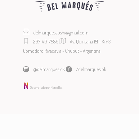
delmarquessushi@gmail.com
297-413-7589
Av. Quintana 151 - Km3
Comodoro Rivadavia - Chubut - Argentina
@delmarques.ok
/delmarques.ok
Desarrollado por Nercellas