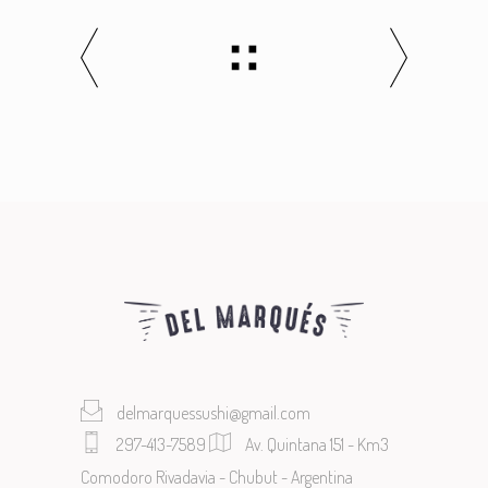
delmarquessushi@gmail.com
297-413-7589
Av. Quintana 151 - Km3
Comodoro Rivadavia - Chubut - Argentina