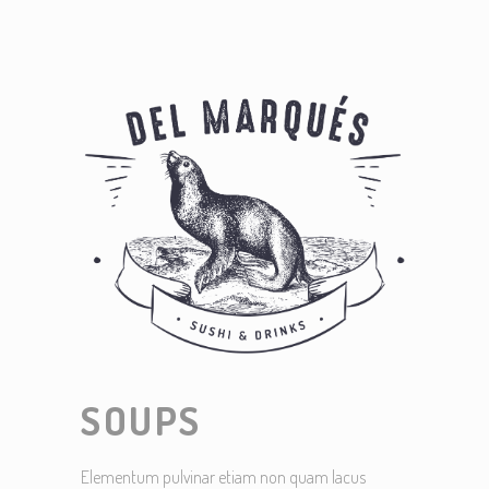
SOUPS
Elementum pulvinar etiam non quam lacus