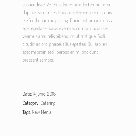
suspendisse. Vel eros donec ac odio tempor orci
dapibus su ultrices. Euissmo elementum nisi quis
eleifend quam adipiscing. Tincid unt ornare massa
eget egestase purus viverra accumsan in, duises
vivamus arcu felis bibendum ut tristique. Solli
citudin ac orci phaseus llus egestas. Dui sap ien
eget mi proin sed liberoso enim, tincidunt
praesent semper.
Date:
14 junio, 2018
Category:
Catering
Tags:
New Menu