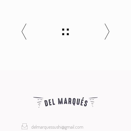
delmarquessushi@gmail.com