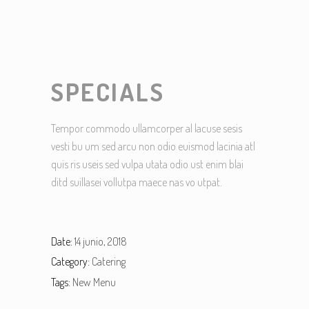
SPECIALS
Tempor commodo ullamcorper al lacuse sesis
vesti bu um sed arcu non odio euismod lacinia atl
quis ris useis sed vulpa utata odio ust enim blai
ditd suillasei vollutpa maece nas vo utpat.
Date:
14 junio, 2018
Category:
Catering
Tags:
New Menu